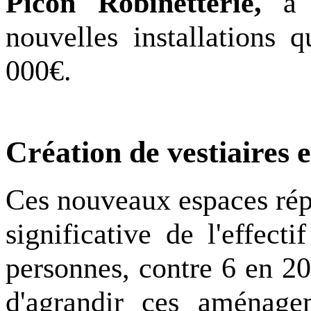
Picon Robinetterie
,
à 
nouvelles installations
q
000€.
Création de v
estiaires 
Ce
s nouv
eaux
e
s
paces
rép
significative de
l'
effectif
personnes
,
contre 6 en 2
d'agrandir ces
aménage